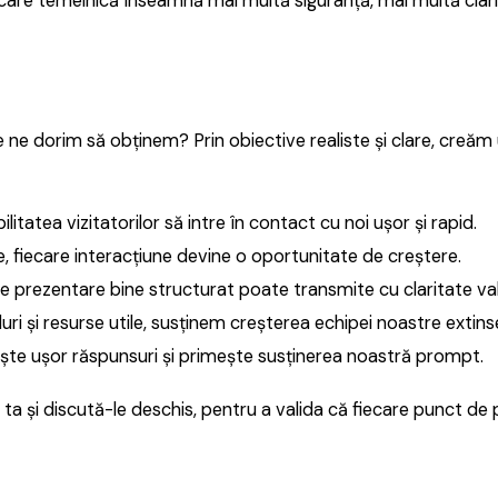
anificare temeinică înseamnă mai multă siguranță, mai multă cla
 ne dorim să obținem? Prin obiective realiste și clare, creăm u
litatea vizitatorilor să intre în contact cu noi ușor și rapid.
 fiecare interacțiune devine o oportunitate de creștere.
e prezentare bine structurat poate transmite cu claritate val
duri și resurse utile, susținem creșterea echipei noastre extinse
ește ușor răspunsuri și primește susținerea noastră prompt.
ta și discută-le deschis, pentru a valida că fiecare punct de p