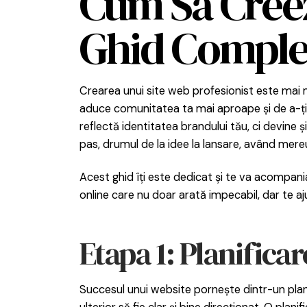
Cum Să Creez
Ghid Comple
Crearea unui site web profesionist este mai m
aduce comunitatea ta mai aproape și de a-ți 
reflectă identitatea brandului tău, ci devine 
pas, drumul de la idee la lansare, având mereu
Acest ghid îți este dedicat și te va acompani
online care nu doar arată impecabil, dar te ajut
Etapa 1: Planifica
Succesul unui website pornește dintr-un plan 