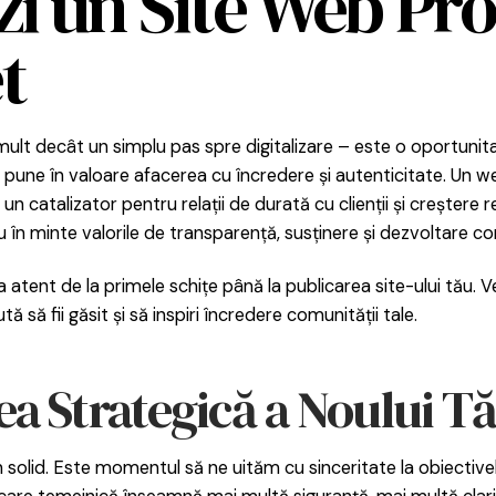
i un Site Web Pro
t
ult decât un simplu pas spre digitalizare – este o oportunita
pune în valoare afacerea cu încredere și autenticitate. Un we
și un catalizator pentru relații de durată cu clienții și crește
 în minte valorile de transparență, susținere și dezvoltare co
a atent de la primele schițe până la publicarea site-ului tău.
ă să fii găsit și să inspiri încredere comunității tale.
rea Strategică a Noului T
solid. Este momentul să ne uităm cu sinceritate la obiectivel