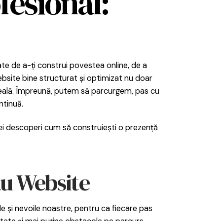
fesional:
te de a-ți construi povestea online, de a
bsite bine structurat și optimizat nu doar
re reală. Împreună, putem să parcurgem, pas cu
ntinuă.
 Vei descoperi cum să construiești o prezență
ău Website
e și nevoile noastre, pentru ca fiecare pas