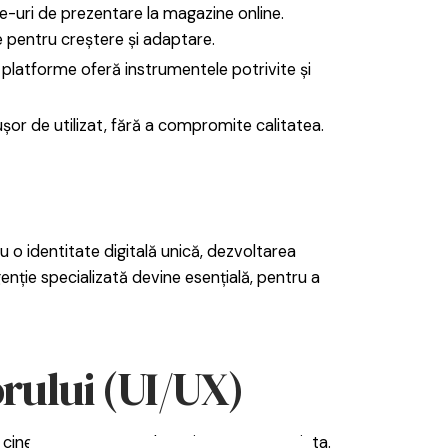
e-uri de prezentare la magazine online.
e pentru creștere și adaptare.
 platforme oferă instrumentele potrivite și
șor de utilizat, fără a compromite calitatea.
 o identitate digitală unică, dezvoltarea
genție specializată devine esențială, pentru a
orului (UI/UX)
ipă cine suntem, ce credem și cum putem ajuta.