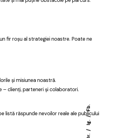
ritate și mai puține obstacole pe parcurs.
n fir roșu al strategiei noastre. Poate ne
orile și misiunea noastră.
 – clienți, parteneri și colaboratori.
Fb.
e listă răspunde nevoilor reale ale publicului
Ig.
Dr.