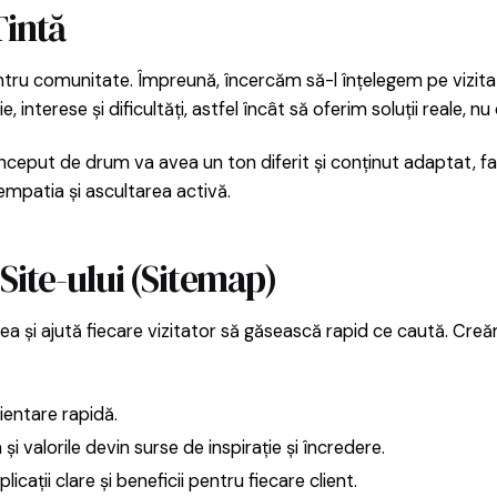
Țintă
tru comunitate. Împreună, încercăm să-l înțelegem pe vizitator
interese și dificultăți, astfel încât să oferim soluții reale, n
nceput de drum va avea un ton diferit și conținut adaptat, faț
empatia și ascultarea activă.
Site-ului (Sitemap)
area și ajută fiecare vizitator să găsească rapid ce caută. Cr
ientare rapidă.
 valorile devin surse de inspirație și încredere.
icații clare și beneficii pentru fiecare client.