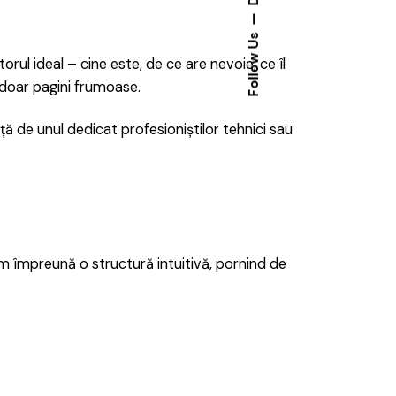
Follow Us
ul ideal – cine este, de ce are nevoie, ce îl
u doar pagini frumoase.
ă de unul dedicat profesioniștilor tehnici sau
eăm împreună o structură intuitivă, pornind de