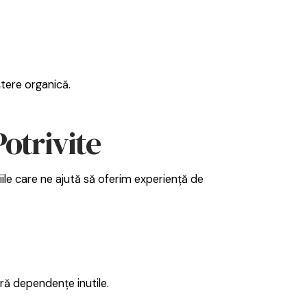
ștere organică.
otrivite
iile care ne ajută să oferim experiență de
ără dependențe inutile.