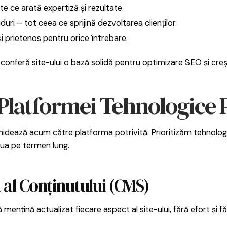
e ce arată expertiză și rezultate.
iduri – tot ceea ce sprijină dezvoltarea clienților.
i prietenos pentru orice întrebare.
i conferă site-ului o bază solidă pentru optimizare SEO și cre
 Platformei Tehnologice P
 ghidează acum către platforma potrivită. Prioritizăm tehnolog
olua pe termen lung.
al Conținutului (CMS)
 mențină actualizat fiecare aspect al site-ului, fără efort și f