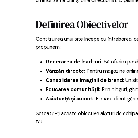
ulterior să fie clar și bine direcționat. O pl
Definirea Obiectivelor
Construirea unui site începe cu întrebarea: ce
propunem:
Generarea de lead-uri:
Să oferim posibi
Vânzări directe:
Pentru magazine online,
Consolidarea imaginii de brand:
Un sit
Educarea comunității:
Prin bloguri, ghi
Asistență și suport:
Fiecare client găs
Setează-ți aceste obiective alături de echipa 
tău.