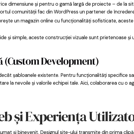
ice dimensiune și pentru o gamă largă de proiecte – de la sit
uportul comunității fac din WordPress un partener de încreder
rește un magazin online cu funcționalități sofisticate, aceste
de și simple, aceste construcției vizuale sunt prietenoase și u
tă (Custom Development)
cât șabloanele existente. Pentru funcționalități specifice sau
e la nevoile și valorile echipei tale. Aici, colaborarea cu o a
b și Experiența Utilizat
rumat și binevenit. Designul site-ului transmite din prima cl