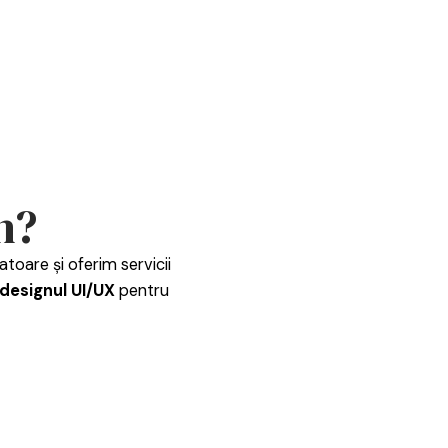
h?
toare și oferim servicii
designul UI/UX
pentru