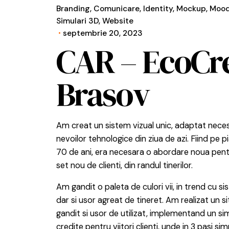
Branding
Comunicare
Identity
Mockup
Mood
Simulari 3D
Website
septembrie 20, 2023
CAR – EcoCr
Brasov
Am creat un sistem vizual unic, adaptat necesi
nevoilor tehnologice din ziua de azi. Fiind pe 
70 de ani, era necesara o abordare noua pent
set nou de clienti, din randul tinerilor.
Am gandit o paleta de culori vii, in trend cu si
dar si usor agreat de tineret. Am realizat un s
gandit si usor de utilizat, implementand un si
credite pentru viitori clienti, unde in 3 pasi simp