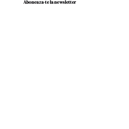
Aboneaza-te la newsletter
 brand
Numele tau (obligatoriu)
Email (obligatoriu)
ebrată,
Subiect
i
mai
u? If
Mesajul tau
 you.