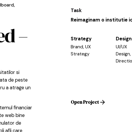
board
Task
Reimaginam o institutie i
ed –
Strategy
Design
Brand, UX
UI/UX
Strategy
Design,
Directi
tatilor si
piata de peste
ru a atrage un
Open Project
stemul financiar
ite web bine
mulator de
li afli care