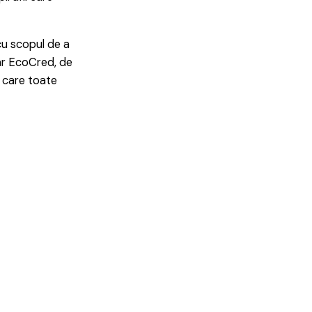
.
cu scopul de a
Car EcoCred, de
n care toate