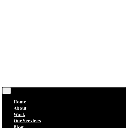
Dr.
Ig.
Fb.
Let’s talk
0,00
lei
0
Cart review
No products in the cart.
Home
About
Work
Our Services
Blog