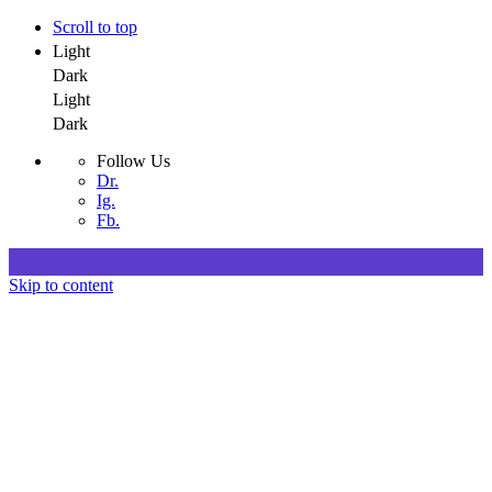
Scroll to top
Light
Dark
Light
Dark
Follow Us
Dr.
Ig.
Fb.
Skip to content