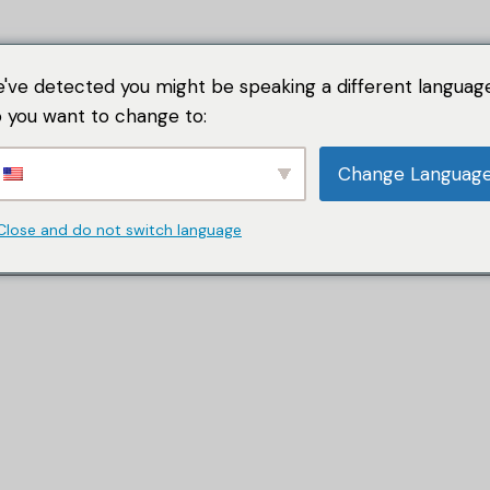
've detected you might be speaking a different language
 you want to change to:
Studii de Caz
Serviciile Noas
Change Languag
Close and do not switch language