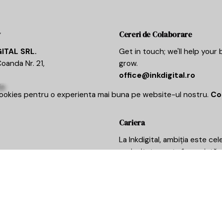
v
Cereri de Colaborare
GITAL SRL.
Get in touch; we'll help your
oanda Nr. 21,
grow.
office@inkdigital.ro
ia
ookies pentru o experienta mai buna pe website-ul nostru.
Co
Cariera
La Inkdigital, ambiția este cel
curiozitatea este încurajată ș
amabilitatea este valorizată 
presus de orice.
Sound like the place for yo
so, we’d love to hear from