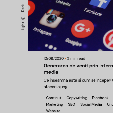
Dark
Light
Light
Dark
Posted by
Dragos
10/08/2020
3 min read
Generarea de venit prin interm
media
Ce inseamna asta si cum se incepe? U
afaceri ajung...
Continut
Copywriting
Facebook
Marketing
SEO
Social Media
Unc
Website