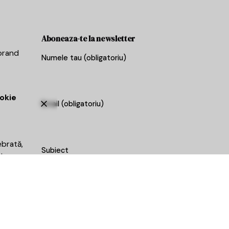
Aboneaza-te la newsletter
 brand
Numele tau (obligatoriu)
okie
Email (obligatoriu)
ebrată,
Subiect
i
mai
u? If
Mesajul tau
 you.