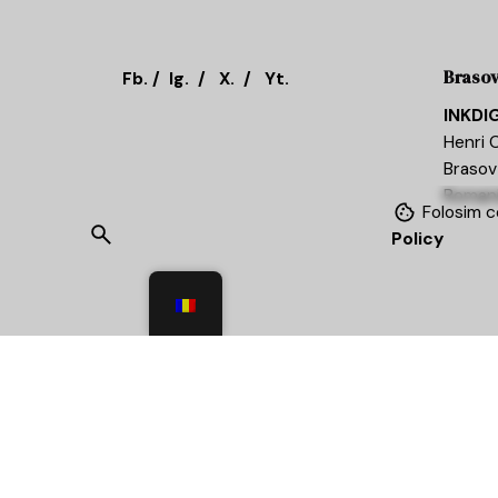
Braso
Fb.
/
Ig.
/
X.
/
Yt.
INKDI
Henri C
Brasov
Roman
Folosim c
Policy