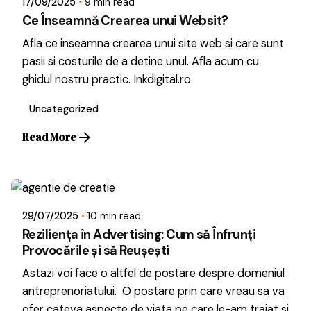
17/09/2025
9 min read
Ce Înseamnă Crearea unui Websit?
Afla ce inseamna crearea unui site web si care sunt
pasii si costurile de a detine unul. Afla acum cu
ghidul nostru practic. Inkdigital.ro
Uncategorized
Read More
Posted by
Dragos
29/07/2025
10 min read
Reziliența în Advertising: Cum să Înfrunți
Provocările și să Reușești
Astazi voi face o altfel de postare despre domeniul
antreprenoriatului. O postare prin care vreau sa va
ofer cateva aspecte de viata pe care le-am traiat si