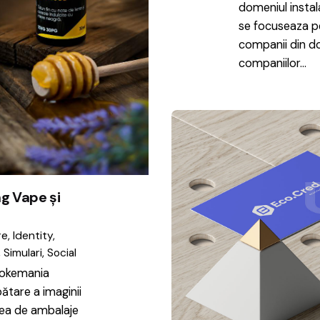
domeniul instal
se focuseaza p
companii din d
companiilor…
g Vape și
re
Identity
Simulari
Social
mokemania
tare a imaginii
rea de ambalaje