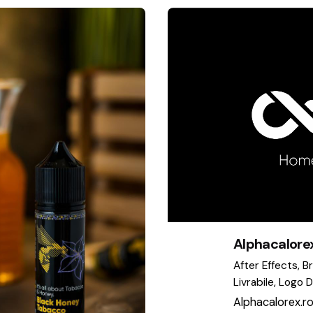
Alphacalore
After Effects
B
Livrabile
Logo D
Alphacalorex.ro