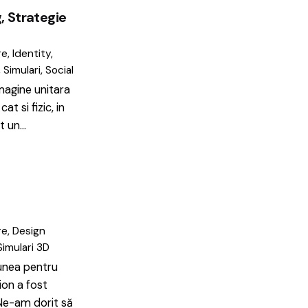
, Strategie
re
Identity
Simulari
Social
magine unitara
at si fizic, in
t un…
re
Design
Simulari 3D
nea pentru
ion a fost
. Ne-am dorit să