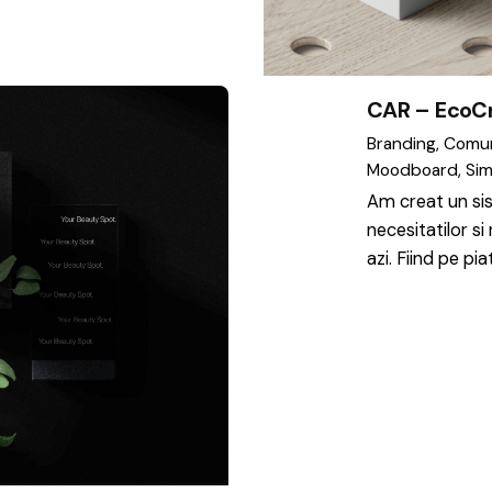
CAR – EcoCr
Branding
Comun
Moodboard
Sim
Am creat un sis
necesitatilor si
azi. Fiind pe pi