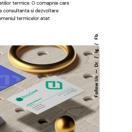
atiilor termice. O comapnie care
e consultanta si dezvoltare
omeniul termicelor atat
Fb.
Ig.
Dr.
Follow Us