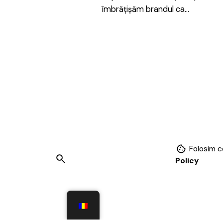
îmbrățișăm brandul ca…
1
Folosim c
Policy