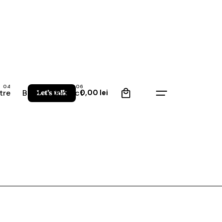
0
tre
Blog
Contact
Let’s talk
0,00
lei