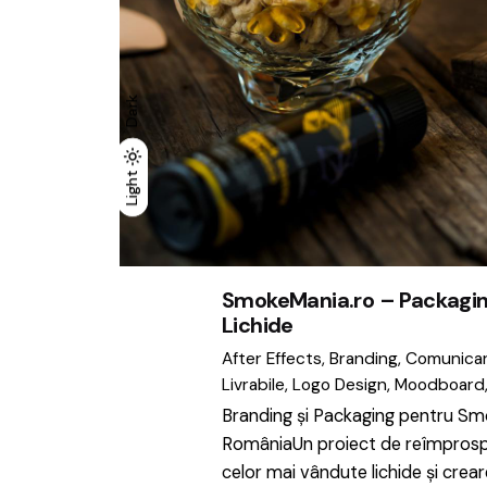
Dark
Light
Light
Dark
SmokeMania.ro – Packagin
Lichide
After Effects
Branding
Comunica
Livrabile
Logo Design
Moodboard
Branding și Packaging pentru S
RomâniaUn proiect de reîmprospă
celor mai vândute lichide și crea