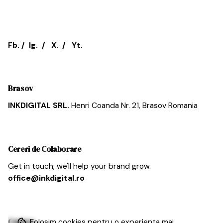
Fb.
/
Ig.
/
X.
/
Yt.
Brasov
INKDIGITAL SRL.
Henri Coanda Nr. 21,
Brasov
Romania
Cereri de Colaborare
Get in touch; we'll help your brand grow.
office@inkdigital.ro
Cariera
Folosim cookies pentru o experienta mai