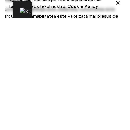
buna pe website-ul nostru.
Cookie Policy
La Inkdigital, ambiția este celebrată, curiozitatea este
încurajată și amabilitatea este valorizată mai presus de
orice.
Sound like the place for you? If so, we’d love to
hear from you.
Aboneaza-te la newsletter
Numele tau (obligatoriu)
Email (obligatoriu)
Subiect