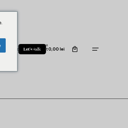
.
0
e
tre
Blog
Contact
Let’s talk
0,00
lei