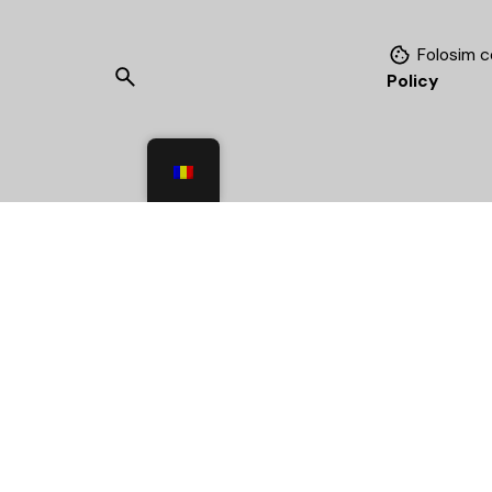
Folosim c
Policy
Braso
Fb.
/
Ig.
/
X.
/
Yt.
INKDI
Henri C
Brasov
Roman