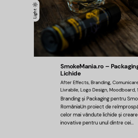
Light
Light
Dark
SmokeMania.ro – Packaging
Lichide
After Effects
Branding
Comunicar
Livrabile
Logo Design
Moodboard
Branding și Packaging pentru Sm
RomâniaUn proiect de reîmprospăt
celor mai vândute lichide și crear
inovative pentru unul dintre cei…