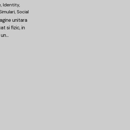
e
Identity
Simulari
Social
agine unitara
t si fizic, in
 un…