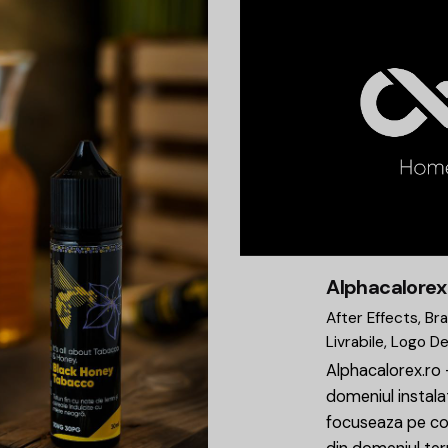
Alphacalorex
After Effects
Br
Livrabile
Logo De
Alphacalorex.ro 
domeniul instala
focuseaza pe co