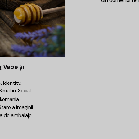
din domeniul ter
 Vape și
e
Identity
Simulari
Social
okemania
are a imaginii
ea de ambalaje