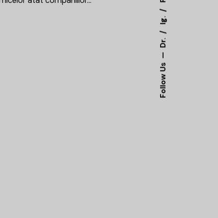
micelor atat companiilor…
Ig.
Dr.
Follow Us