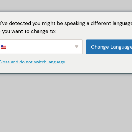
've detected you might be speaking a different language
 you want to change to:
Change Languag
Studii de Caz
Serviciile Noas
Close and do not switch language