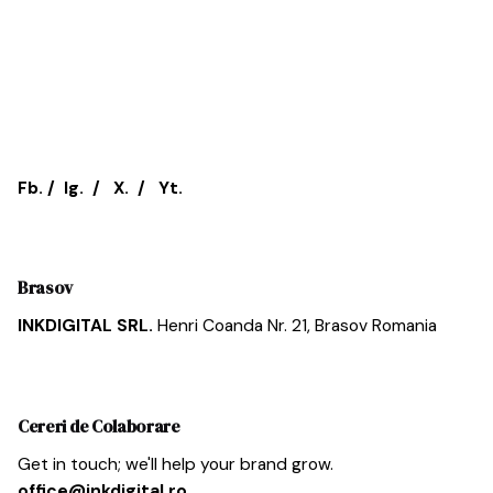
Fb.
/
Ig.
/
X.
/
Yt.
Brasov
INKDIGITAL SRL.
Henri Coanda Nr. 21,
Brasov
Romania
Cereri de Colaborare
Get in touch; we'll help your brand grow.
office@inkdigital.ro