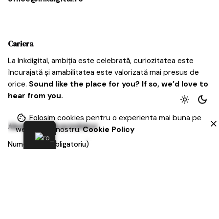
Cariera
La Inkdigital, ambiția este celebrată, curiozitatea este
încurajată și amabilitatea este valorizată mai presus de
orice.
Sound like the place for you? If so, we’d love to
hear from you.
Folosim cookies pentru o experienta mai buna pe
Aboneaza-te la newsletter
website-ul nostru.
Cookie Policy
Numele tau (obligatoriu)
Email (obligatoriu)